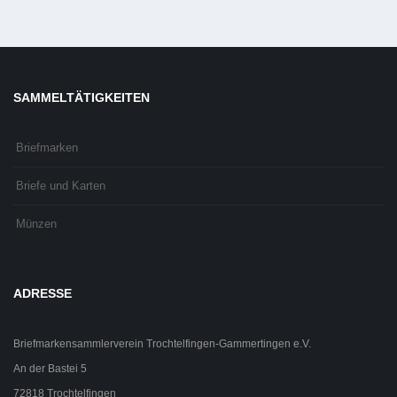
SAMMELTÄTIGKEITEN
Briefmarken
Briefe und Karten
Münzen
ADRESSE
Briefmarkensammlerverein Trochtelfingen-Gammertingen e.V.
An der Bastei 5
72818 Trochtelfingen