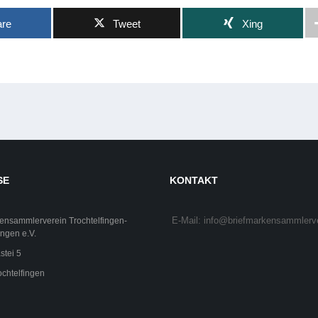
are
Tweet
Xing
SE
KONTAKT
E-Mail: info@briefmarkensammlerv
ensammlerverein Trochtelfingen-
ngen e.V.
stei 5
chtelfingen