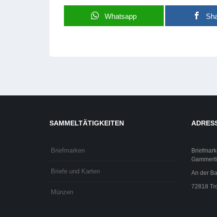
Whatsapp
Sh
SAMMELTÄTIGKEITEN
ADRES
Briefmarken
Briefmark
Gammerti
Briefe und Karten
An der Ba
72818 Tro
Münzen