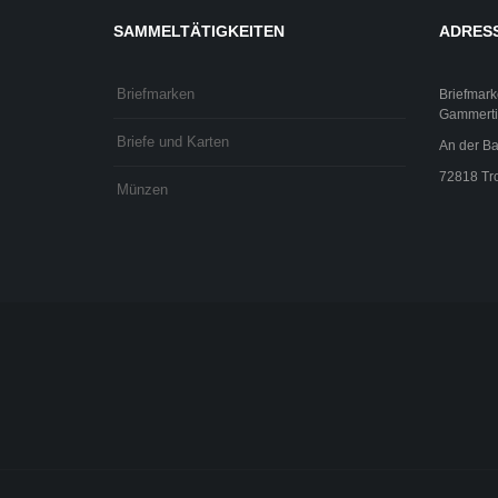
SAMMELTÄTIGKEITEN
ADRES
Briefmarken
Briefmark
Gammerti
Briefe und Karten
An der Ba
72818 Tro
Münzen