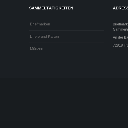
SAMMELTÄTIGKEITEN
ADRES
Briefmarken
Briefmark
Gammerti
Briefe und Karten
An der Ba
72818 Tro
Münzen